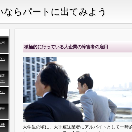
いならパートに出てみよう
活用
積極的に行っている大企業の障害者の雇用
てい
済環
です
かす
障害
集情
大学生の頃に、大手運送業者にアルバイトとして一時
。