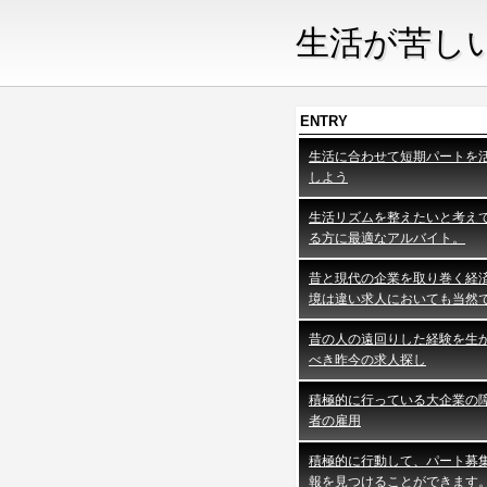
生活が苦し
ENTRY
生活に合わせて短期パートを
しよう
生活リズムを整えたいと考え
る方に最適なアルバイト。
昔と現代の企業を取り巻く経
境は違い求人においても当然
昔の人の遠回りした経験を生
べき昨今の求人探し
積極的に行っている大企業の
者の雇用
積極的に行動して、パート募
報を見つけることができます