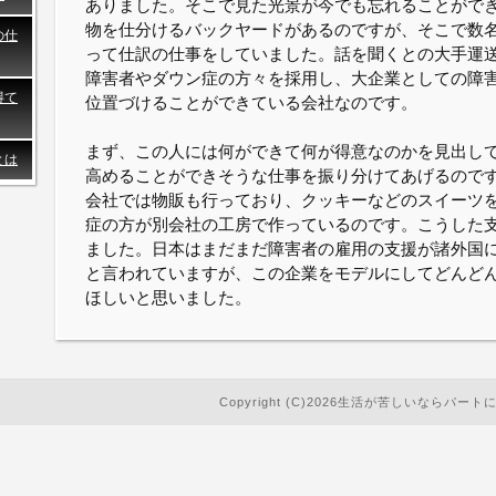
ありました。そこで見た光景が今でも忘れることがで
物を仕分けるバックヤードがあるのですが、そこで数
の仕
って仕訳の仕事をしていました。話を聞くとの大手運
障害者やダウン症の方々を採用し、大企業としての障
得て
位置づけることができている会社なのです。
まず、この人には何ができて何が得意なのかを見出し
とは
高めることができそうな仕事を振り分けてあげるので
会社では物販も行っており、クッキーなどのスイーツ
症の方が別会社の工房で作っているのです。こうした
ました。日本はまだまだ障害者の雇用の支援が諸外国
と言われていますが、この企業をモデルにしてどんど
ほしいと思いました。
Copyright (C)2026生活が苦しいならパートに出てみ