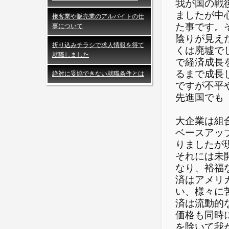
我が国の戦
ましたが中
接客業や販売業のアルバイトの仕
た事です。
事について
陰りが見え
折り込みチラシで求人情報を得て
くは廃墟で
就職しました
で経済成長
るまで成長
絶対に妥協できない就職条件とは
ですが不平
先進国でも
大企業は組
ベースアッ
りましたが
それには未
なり、裕福
済はアメリ
い、様々に
済は流動的
価格も同時
を除いて我