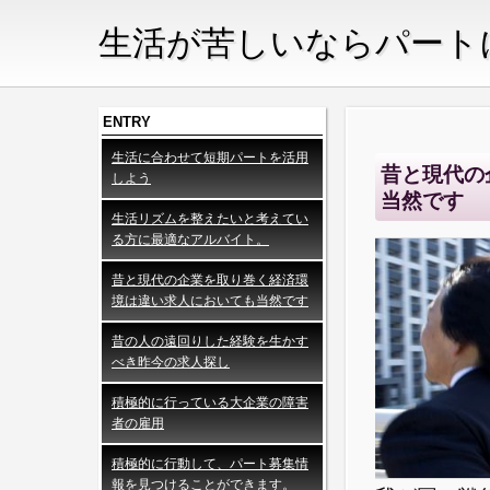
生活が苦しいならパート
ENTRY
生活に合わせて短期パートを活用
昔と現代の
しよう
当然です
生活リズムを整えたいと考えてい
る方に最適なアルバイト。
昔と現代の企業を取り巻く経済環
境は違い求人においても当然です
昔の人の遠回りした経験を生かす
べき昨今の求人探し
積極的に行っている大企業の障害
者の雇用
積極的に行動して、パート募集情
報を見つけることができます。